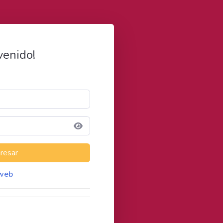
venido!
 web